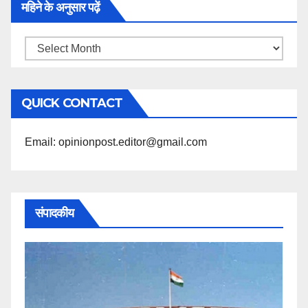
महिने के अनुसार पढ़ें
महिने
के
अनुसार
QUICK CONTACT
पढ़ें
Email: opinionpost.editor@gmail.com
संपादकीय