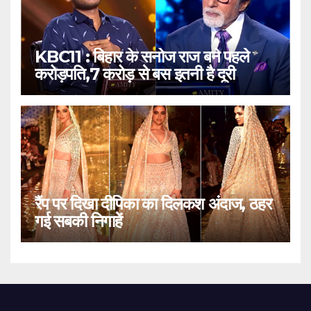
KBC11 : बिहार के सनोज राज बने पहले
करोड़पति,7 करोड़ से बस इतनी है दूरी
रैंप पर दिखा दीपिका का दिलकश अंदाज, ठहर
गई सबकी निगाहें