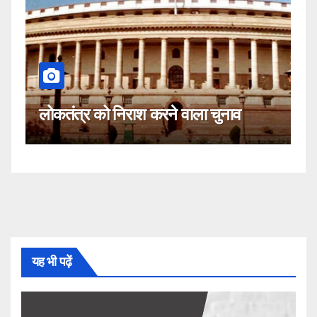
कहीं यह सीजेआई के खिलाफ साजिश तो
नहीं!
यह भी पढ़ें