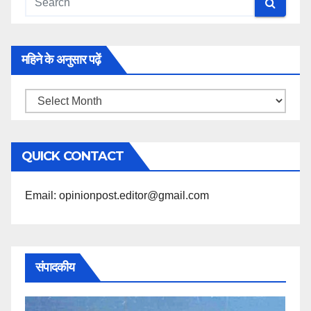
महिने के अनुसार पढ़ें
महिने
के
अनुसार
QUICK CONTACT
पढ़ें
Email: opinionpost.editor@gmail.com
संपादकीय