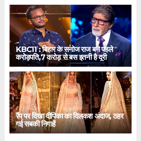
KBC11 : बिहार के सनोज राज बने पहले
करोड़पति,7 करोड़ से बस इतनी है दूरी
रैंप पर दिखा दीपिका का दिलकश अंदाज, ठहर
गई सबकी निगाहें