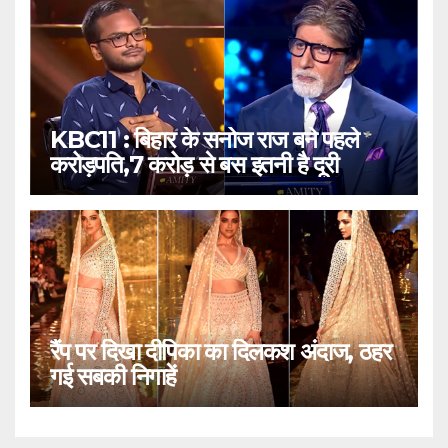
KBC11 : बिहार के सनोज राज बने पहले
करोड़पति,7 करोड़ से बस इतनी है दूरी
रैंप पर दिखा दीपिका का दिलकश अंदाज, ठहर
गई सबकी निगाहें