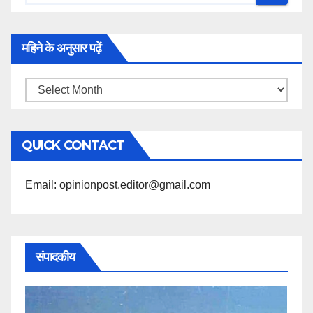
महिने के अनुसार पढ़ें
महिने
के
अनुसार
QUICK CONTACT
पढ़ें
Email: opinionpost.editor@gmail.com
संपादकीय