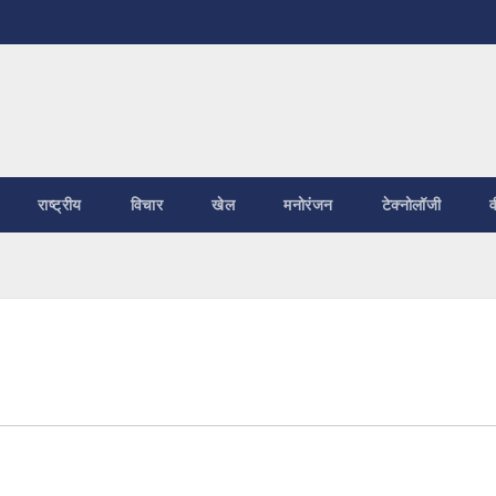
राष्ट्रीय
विचार
खेल
मनोरंजन
टेक्नोलॉजी
व