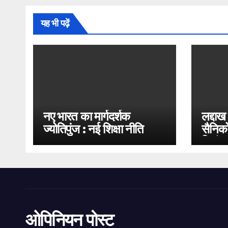
यह भी पढ़ें
नए भारत का मार्गदर्शक
लद्दाख
ज्योतिपुंज : नई शिक्षा नीति
सैनिको
2020
भिड़ंत
ओपिनियन पोस्ट