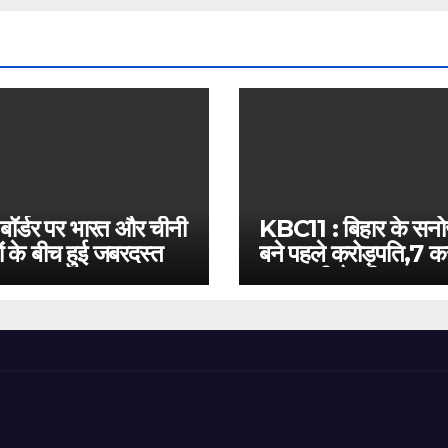
 बॉर्डर पर भारत और चीनी
KBC11 : बिहार के सन
ं के बीच हुई जबरदस्त
बने पहले करोड़पति,7 कर
बस इतनी है दूरी