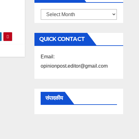
महिने
के
अनुसार
QUICK CONTACT
पढ़ें
Email:
opinionpost.editor@gmail.com
संपादकीय