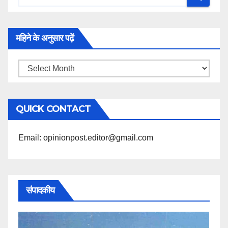
महिने के अनुसार पढ़ें
महिने
के
अनुसार
QUICK CONTACT
पढ़ें
Email: opinionpost.editor@gmail.com
संपादकीय