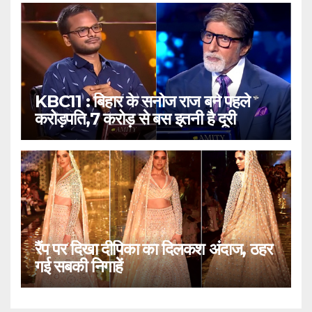
KBC11 : बिहार के सनोज राज बने पहले
करोड़पति,7 करोड़ से बस इतनी है दूरी
रैंप पर दिखा दीपिका का दिलकश अंदाज, ठहर
गई सबकी निगाहें