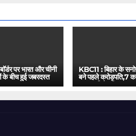
 बॉर्डर पर भारत और चीनी
KBC11 : बिहार के सन
ं के बीच हुई जबरदस्त
बने पहले करोड़पति,7 कर
बस इतनी है दूरी