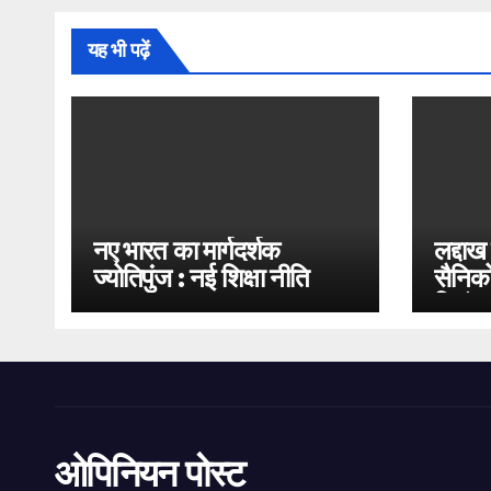
यह भी पढ़ें
नए भारत का मार्गदर्शक
लद्दाख
ज्योतिपुंज : नई शिक्षा नीति
सैनिको
2020
भिड़ंत
ओपिनियन पोस्ट