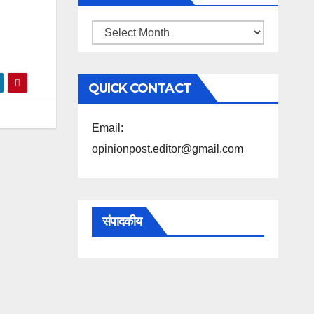
महिने
के
अनुसार
QUICK CONTACT
पढ़ें
Email:
opinionpost.editor@gmail.com
संपादकीय