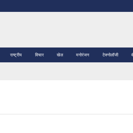
राष्ट्रीय
विचार
खेल
मनोरंजन
टेक्नोलॉजी
व