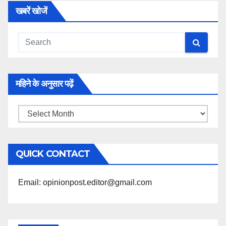
खबरें खोजें
महिने के अनुसार पढ़ें
महिने
के
अनुसार
QUICK CONTACT
पढ़ें
Email: opinionpost.editor@gmail.com