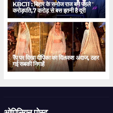
KBC11 : बिहार के सनोज राज बने पहले
करोड़पति,7 करोड़ से बस इतनी है दूरी
रैंप पर दिखा दीपिका का दिलकश अंदाज, ठहर
गई सबकी निगाहें
ओपिनियन पोस्ट