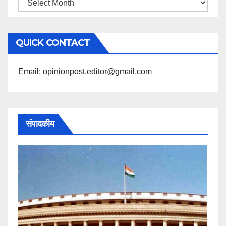
महिने
के
अनुसार
QUICK CONTACT
पढ़ें
Email: opinionpost.editor@gmail.com
संपादकीय