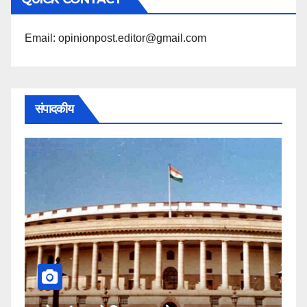
पढ़ें
Email: opinionpost.editor@gmail.com
संपादकीय
कहीं यह सीजेआई के खिलाफ साजिश 