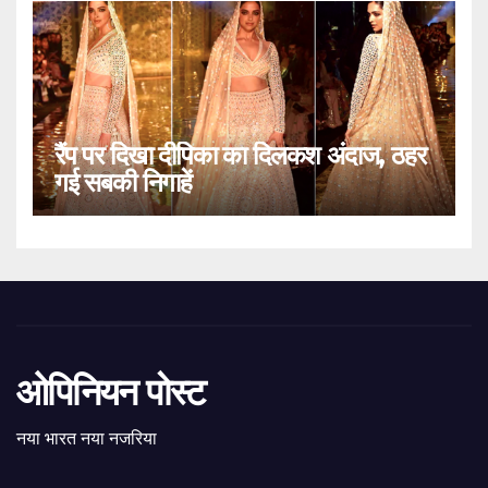
रैंप पर दिखा दीपिका का दिलकश अंदाज, ठहर
गई सबकी निगाहें
ओपिनियन पोस्ट
नया भारत नया नजरिया