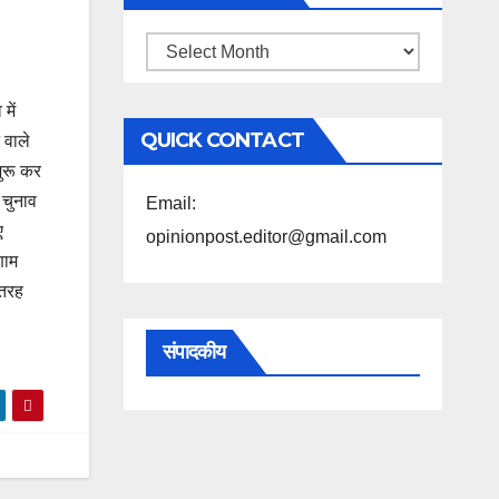
महिने
के
में
अनुसार
QUICK CONTACT
 वाले
पढ़ें
शुरू कर
 चुनाव
Email:
ए
opinionpost.editor@gmail.com
णाम
 तरह
संपादकीय