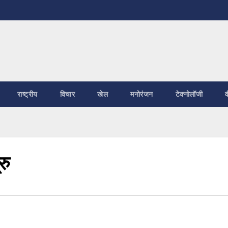
राष्ट्रीय
विचार
खेल
मनोरंजन
टेक्नोलॉजी
व
रु