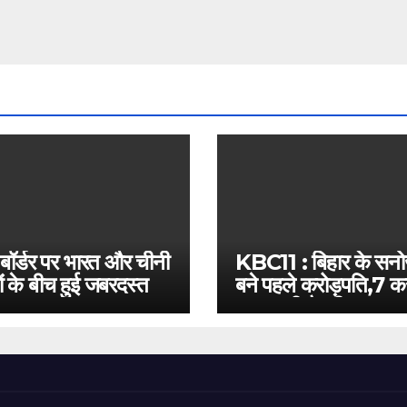
 बॉर्डर पर भारत और चीनी
KBC11 : बिहार के सन
ं के बीच हुई जबरदस्त
बने पहले करोड़पति,7 कर
बस इतनी है दूरी