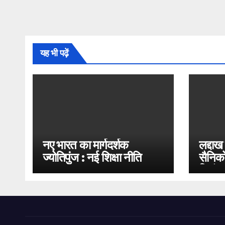
यह भी पढ़ें
नए भारत का मार्गदर्शक
लद्दाख
ज्योतिपुंज : नई शिक्षा नीति
सैनिको
2020
भिड़ंत