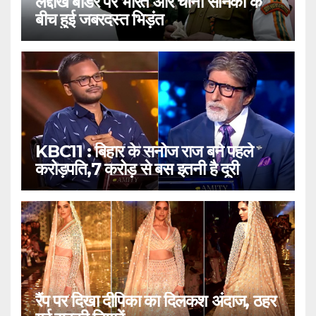
लद्दाख बॉर्डर पर भारत और चीनी सैनिकों के
बीच हुई जबरदस्त भिड़ंत
KBC11 : बिहार के सनोज राज बने पहले
करोड़पति,7 करोड़ से बस इतनी है दूरी
रैंप पर दिखा दीपिका का दिलकश अंदाज, ठहर