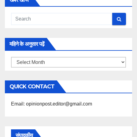
खबरें खोजें
महिने के अनुसार पढ़ें
महिने
के
अनुसार
QUICK CONTACT
पढ़ें
Email: opinionpost.editor@gmail.com
संपादकीय