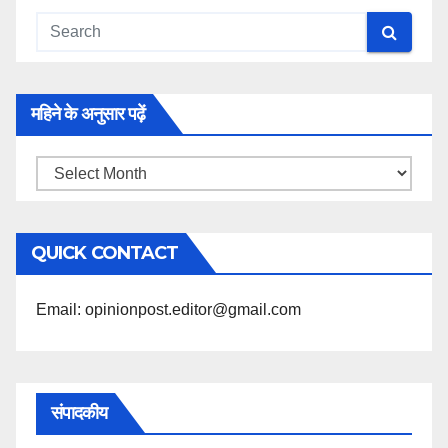
महिने के अनुसार पढ़ें
महिने
के
अनुसार
QUICK CONTACT
पढ़ें
Email: opinionpost.editor@gmail.com
संपादकीय