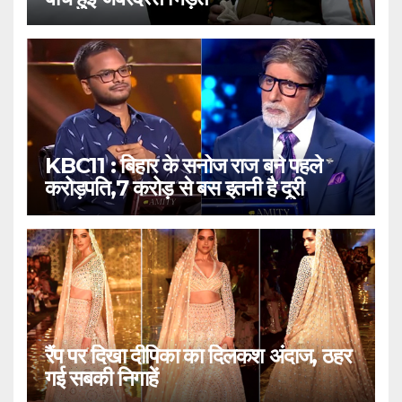
KBC11 : बिहार के सनोज राज बने पहले
करोड़पति,7 करोड़ से बस इतनी है दूरी
रैंप पर दिखा दीपिका का दिलकश अंदाज, ठहर
गई सबकी निगाहें