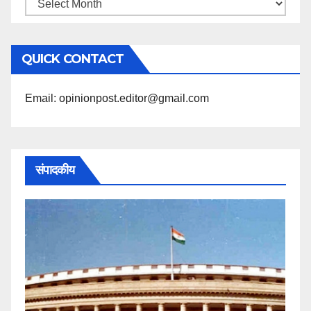
महिने
के
अनुसार
QUICK CONTACT
पढ़ें
Email: opinionpost.editor@gmail.com
संपादकीय