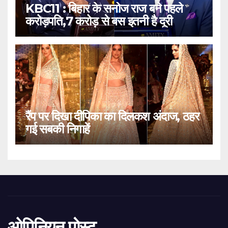
KBC11 : बिहार के सनोज राज बने पहले
करोड़पति,7 करोड़ से बस इतनी है दूरी
रैंप पर दिखा दीपिका का दिलकश अंदाज, ठहर
गई सबकी निगाहें
ओपिनियन पोस्ट