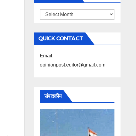
महिने
के
अनुसार
QUICK CONTACT
पढ़ें
Email:
opinionpost.editor@gmail.com
संपादकीय