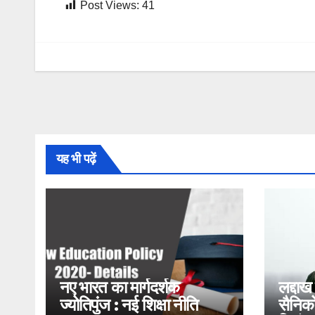
Post Views:
41
यह भी पढ़ें
नए भारत का मार्गदर्शक
लद्दाख
ज्योतिपुंज : नई शिक्षा नीति
सैनिको