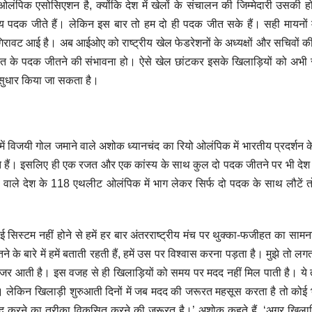
ओलंपिक एसोसिएशन है, क्योंकि देश में खेलों के संचालन की जिम्मेदारी उसकी ह
्य पदक जीते हैं। लेकिन इस बार तो हम दो ही पदक जीत सके हैं। सही मायनों मे
ें गिरावट आई है। अब आईओए को राष्ट्रीय खेल फेडरेशनों के अध्यक्षों और सचिवों की
रत के पदक जीतने की संभावना हो। ऐसे खेल छांटकर इसके खिलाड़ियों को अभी 
 सुधार किया जा सकता है।
ें विजयी गोल जमाने वाले अशोक ध्यानचंद का रियो ओलंपिक में भारतीय प्रदर्शन के ब
ाते हैं। इसलिए ही एक रजत और एक कांस्य के साथ कुल दो पदक जीतने पर भी देश म
ी वाले देश के 118 एथलीट ओलंपिक में भाग लेकर सिर्फ दो पदक के साथ लौटें 
यह विपक्ष की मूर्खत
का नतीजा है
 सिस्टम नहीं होने से हमें हर बार अंतरराष्ट्रीय मंच पर थुक्का-फजीहत का साम
 के बारे में हमें बताती रहती हैं, हमें उस पर विश्वास करना पड़ता है। मुझे तो लगत
जर आती है। इस वजह से ही खिलाड़ियों को समय पर मदद नहीं मिल पाती है। ये त
ैं। लेकिन खिलाड़ी शुरुआती दिनों में जब मदद की जरूरत महसूस करता है तो कोई
 करने का तरीका विकसित करने की जरूरत है।’ अशोक कहते हैं, ‘अगर खिलाड़ि