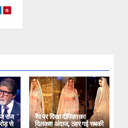
ोज राज
रैंप पर दिखा दीपिका का
ोड़ से
दिलकश अंदाज, ठहर गई सबकी