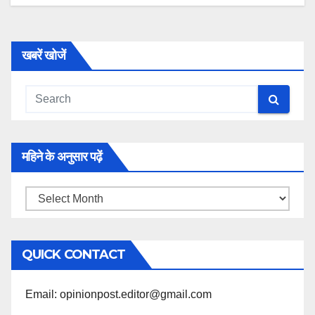
खबरें खोजें
महिने के अनुसार पढ़ें
महिने
के
अनुसार
QUICK CONTACT
पढ़ें
Email: opinionpost.editor@gmail.com