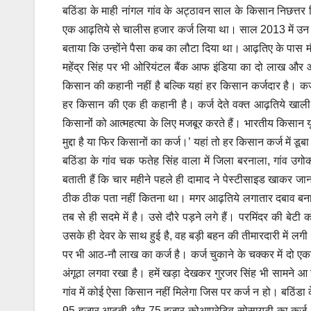
बठिंडा के माही नांगल गांव के अट्ठावन साल के किसान निछत्त
एक आढ़तिये से चालीस हजार कर्ज लिया था। साल 2013 में उन पर
बताया कि उन्होंने पैसा कब का लौटा दिया था। आढ़तिए के पास म
महेंद्र सिंह पर भी ओरियंटल बैंक आफ इंडिया का दो लाख 
किसान की कहानी नहीं है बल्कि यहां हर किसान कर्जदार है। कर्
हर किसान की एक ही कहानी है। कर्ज देते वक्त आढ़तिये खाली 
किसानोंं को आत्महत्या के लिए मजबूर करते हैं। भारतीय किसान यू
मुद्दा है या फिर किसानों का कर्ज।’ यहां तो हर किसान कर्ज में डू
बठिंडा के गांव चक फतेह सिंह वाला में जिला बरनाला, गांव उग
बताती हैं कि चार महीने पहले ही दामाद ने पेस्टीसाइड खाकर
ठीक ठीक पता नहीं कितना था। मगर आढ़तिये लगातार दबाव बना र
तब से ही सदमे में है। उसे दौरे पड़ने लगे हैं। परमिंदर की बे
उसके ही देवर के साथ हुई है, वह बड़ी बहन की तीमारदारी में लग
पर भी आठ-नौ लाख का कर्ज है। कर्ज चुकाने के चक्कर में दो
अंगूठा लगवा रखा है। हमें खड़ा देखकर गुरजर सिंह भी सामने आ ज
गांव में कोई ऐसा किसान नहीं मिलेगा जिस पर कर्ज न हो। बठिंडा
95 हजार आढ़ती और 75 हजार कोआपरेटिव सोसायटी का कर्ज था। ब