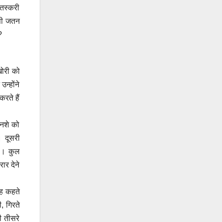
 तस्करी
ासी जतन
?
खोरी को
न्होंने
रते हैं
 नशे को
। दूसरी
गी। कुल
ार देने
ंह कहते
, गिरते
ी तीसरे