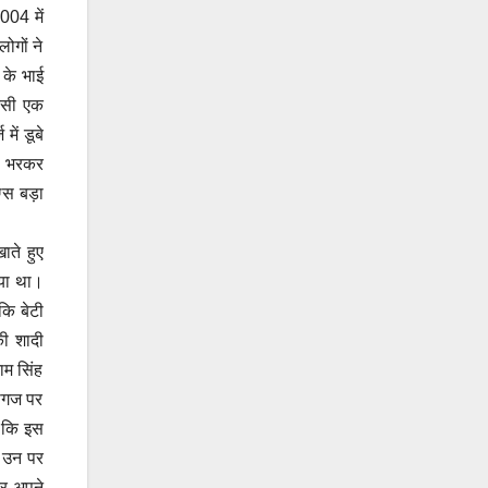
004 में
ोगों ने
 के भाई
िसी एक
ें डूबे
शि भरकर
ग्स बड़ा
ाते हुए
िया था।
कि बेटी
की शादी
ाम सिंह
कागज पर
ं कि इस
। उन पर
दर अपने