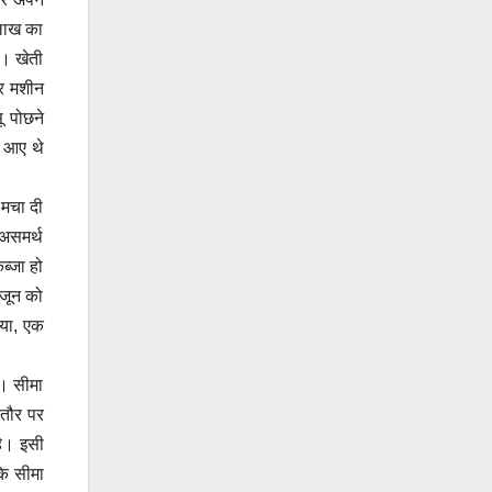
 लाख का
ा। खेती
दर मशीन
ू पोछने
र आए थे
 मचा दी
 असमर्थ
ब्जा हो
 जून को
ाया, एक
ं। सीमा
सतौर पर
है। इसी
कि सीमा