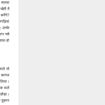
। मालवा
ेती में
करेंगे?
लगड़ियां
ं। उनके
सान नशे
नाफा हो
वाले तो
ने कागज
न लिया।
ंक वाले
को छोड़ा।
की दुकान