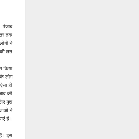
त पंजाब
भीतर तक
ोगों ने
े की लत
ोग किया
 के लोग
 ऐसा ही
ंजाब की
ए मुद्दा
ताओं ने
एं हैं।
हैं। इस