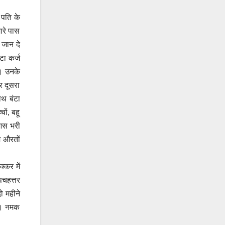
 पति के
ारे पास
 जान दे
टा कर्ज
ी। उनके
र दूसरा
ाथ बंटा
ों, बहू
 आस भरी
म औरतों
्कर में
पचहत्तर
ो महीने
ूं। नमक