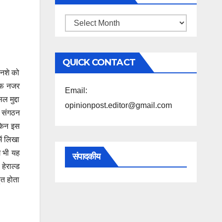
महिने
के
अनुसार
QUICK CONTACT
पढ़ें
 नशे को
साफ नजर
Email:
 मुद्दा
opinionpost.editor@gmail.com
ं संगठन
ेकिन इस
ें लिखा
ग भी यह
संपादकीय
हेराल्ड
ुत होता