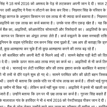
र सिंह ने 18 मार्च 2016 को अमरूद के पेड़ से लटककर अपनी जान दे दी। साल 2
 उसी आढ़तिए ने पैसा न लौटाने का केस कर दिया। निछत्तर सिंह के परिवार के ल
ौजूद कागज के अनुसार किसान पर दस लाख से भी ज्यादा कर्ज बकाया है। निछत्तर
और आढ़तिये का एक लाख का कर्ज बकाया है। उनके पास तीन एकड़ खेत है। यह क
ज बैंक का, आढ़तियों, कोआपरेटिव सोसायटी और रिश्तेदारों का। आढ़तियों के कर्ज म
कागज पर किसान का अंगूठा लगवा लेते हैं। कर्ज वसूलने के वक्त मनचाही रा
नियन के वाइस प्रेसिडेंट राम करन सिंह रामा पूछते हैं, ‘अब आप ही बताइए कि ड्र
बा है, कुछ आत्महत्या कर चुके हैं तो कुछ आत्महत्या करने की तरफ बढ़ रहे हैं।
ोक की बलबिंदर कौर अपनी बेटी से मिलने आई थीं। सामने बेहोश पड़ी बेटी को दिख
 जान दे दी। उसके ऊपर सात-आठ लाख रुपए का कर्ज था। आढ़तियों से भी कर्ज ल
हे थे। चारपाई पर लेटी परमिंदर कौर की तरफ इशारा करके बलबिंदर ने बताया 
टी को भी तभी से दौरे पड़ने शुरू हो गए थे। सामने परमिंदर कौर की छोटी बहन जिस
ी थी। उसने भी बताया कि उसके पति पर भी पांच लाख का कर्ज है। तीसरे भाई गुरन
 एकड़ जमीन भी बिक गई। लेकिन कर्ज नहीं चुक पाया। आढ़तिये ने इनसे भी खाली 
ाते हैं। उन्होंने बताया कि उन पर भी छह लाख का कर्ज है। गुरजर सिंह कहते है
 के मालावाल गांव के हरविंदर ने भी 4 मार्च 2016 को पेस्टीसाइड पीकर जान दे दी
ैंक से लोन लेकर उन्होंने साढ़े चार लाख का ट्रैक्टर भी खरीदा था। हरविं