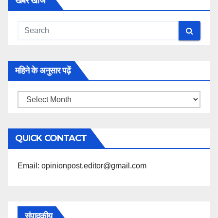
खबरें खोजें
महिने के अनुसार पढ़ें
महिने
के
अनुसार
QUICK CONTACT
पढ़ें
Email: opinionpost.editor@gmail.com
संपादकीय