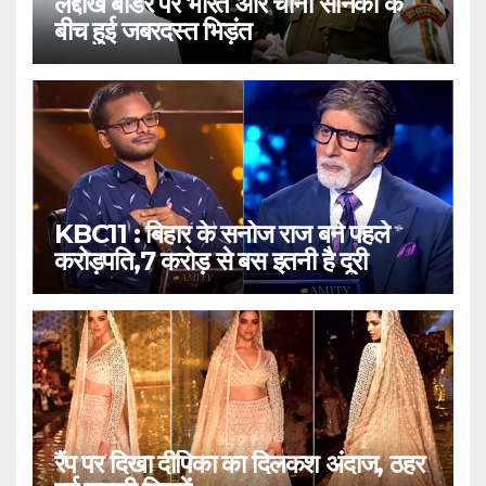
लद्दाख बॉर्डर पर भारत और चीनी सैनिकों के
बीच हुई जबरदस्त भिड़ंत
KBC11 : बिहार के सनोज राज बने पहले
करोड़पति,7 करोड़ से बस इतनी है दूरी
रैंप पर दिखा दीपिका का दिलकश अंदाज, ठहर