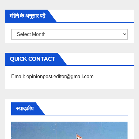
महिने के अनुसार पढ़ें
महिने
के
अनुसार
QUICK CONTACT
पढ़ें
Email: opinionpost.editor@gmail.com
संपादकीय