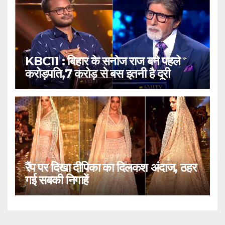
KBC11 : बिहार के सनोज राज बने पहले
करोड़पति,7 करोड़ से बस इतनी है दूरी
रैंप पर दिखा दीपिका का दिलकश अंदाज, ठहर
गई सबकी निगाहें