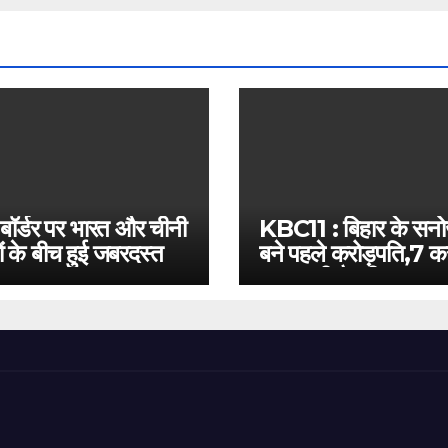
 बॉर्डर पर भारत और चीनी
KBC11 : बिहार के सन
ं के बीच हुई जबरदस्त
बने पहले करोड़पति,7 कर
बस इतनी है दूरी