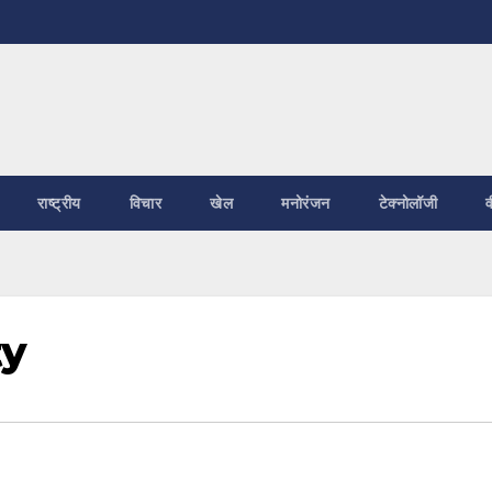
राष्ट्रीय
विचार
खेल
मनोरंजन
टेक्नोलॉजी
व
ty