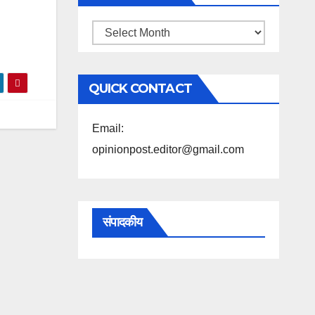
महिने
के
अनुसार
QUICK CONTACT
पढ़ें
Email:
opinionpost.editor@gmail.com
संपादकीय