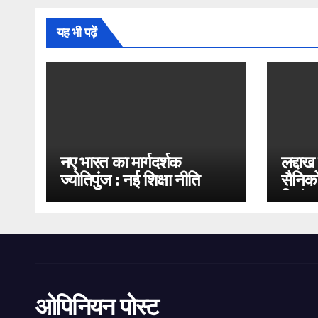
यह भी पढ़ें
नए भारत का मार्गदर्शक
लद्दाख
ज्योतिपुंज : नई शिक्षा नीति
सैनिको
2020
भिड़ंत
ओपिनियन पोस्ट