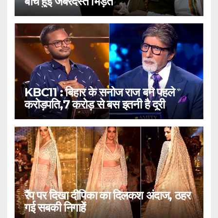
बीच हुई जबरदस्त भिड़ंत
KBC11 : बिहार के सनोज राज बने पहले
करोड़पति,7 करोड़ से बस इतनी है दूरी
रैंप पर दिखा दीपिका का दिलकश अंदाज, ठहर
गई सबकी निगाहें