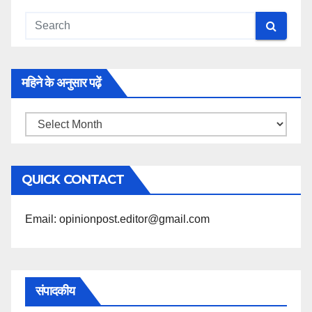
महिने के अनुसार पढ़ें
महिने
के
अनुसार
QUICK CONTACT
पढ़ें
Email: opinionpost.editor@gmail.com
संपादकीय