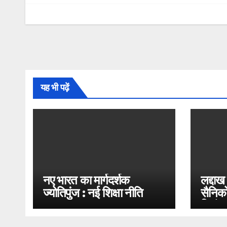
यह भी पढ़ें
नए भारत का मार्गदर्शक
लद्दाख
ज्योतिपुंज : नई शिक्षा नीति
सैनिको
2020
भिड़ंत