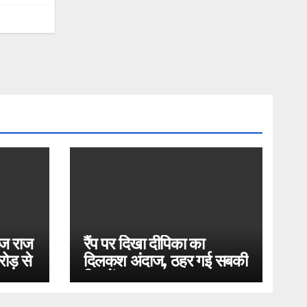
ोज राज
रैंप पर दिखा दीपिका का
ोड़ से
दिलकश अंदाज, ठहर गई सबकी
निगाहें