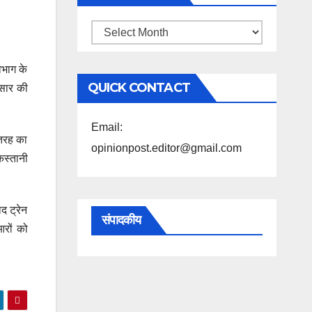
महिने
के
िभाग के
अनुसार
QUICK CONTACT
ुसार की
पढ़ें
Email:
 तरह का
opinionpost.editor@gmail.com
िस्तानी
द ट्रेन
संपादकीय
आरों को