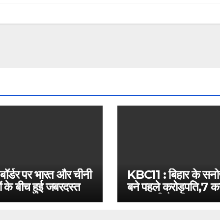
 बॉर्डर पर भारत और चीनी
KBC11 : बिहार के सन
ं के बीच हुई जबरदस्त
बने पहले करोड़पति,7 कर
बस इतनी है दूरी