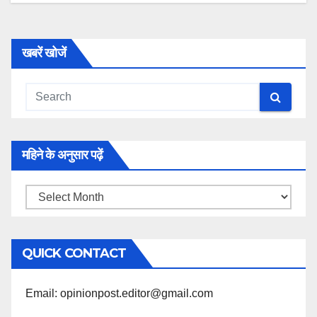
खबरें खोजें
महिने के अनुसार पढ़ें
महिने
के
अनुसार
QUICK CONTACT
पढ़ें
Email: opinionpost.editor@gmail.com