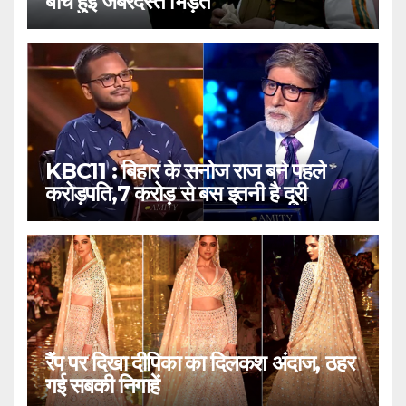
बीच हुई जबरदस्त भिड़ंत
KBC11 : बिहार के सनोज राज बने पहले
करोड़पति,7 करोड़ से बस इतनी है दूरी
रैंप पर दिखा दीपिका का दिलकश अंदाज, ठहर
गई सबकी निगाहें