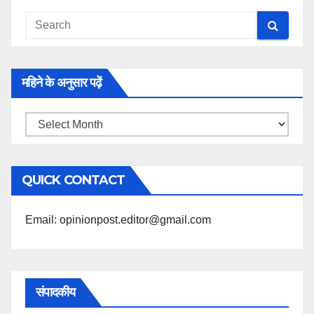
महिने के अनुसार पढ़ें
महिने
के
अनुसार
QUICK CONTACT
पढ़ें
Email: opinionpost.editor@gmail.com
संपादकीय