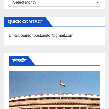
महिने
के
अनुसार
QUICK CONTACT
पढ़ें
Email: opinionpost.editor@gmail.com
संपादकीय