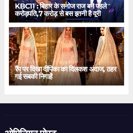
KBC11 : बिहार के सनोज राज बने पहले
करोड़पति,7 करोड़ से बस इतनी है दूरी
रैंप पर दिखा दीपिका का दिलकश अंदाज, ठहर
गई सबकी निगाहें