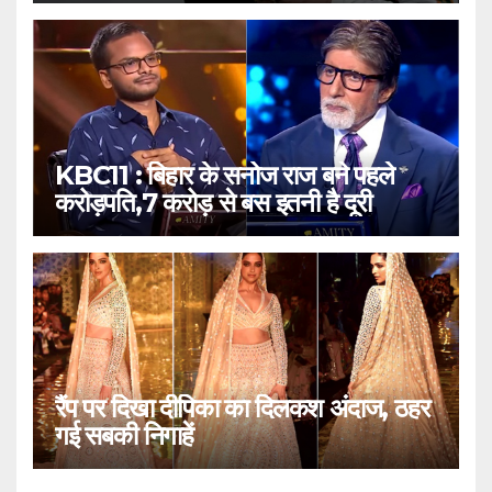
KBC11 : बिहार के सनोज राज बने पहले
करोड़पति,7 करोड़ से बस इतनी है दूरी
रैंप पर दिखा दीपिका का दिलकश अंदाज, ठहर
गई सबकी निगाहें