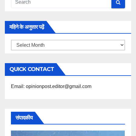
महिने के अनुसार पढ़ें
महिने
के
अनुसार
QUICK CONTACT
पढ़ें
Email: opinionpost.editor@gmail.com
संपादकीय