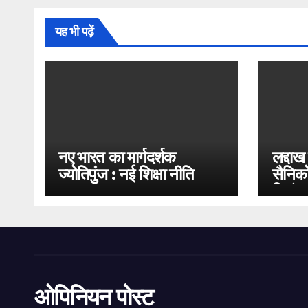
यह भी पढ़ें
नए भारत का मार्गदर्शक
लद्दाख
ज्योतिपुंज : नई शिक्षा नीति
सैनिको
2020
भिड़ंत
ओपिनियन पोस्ट