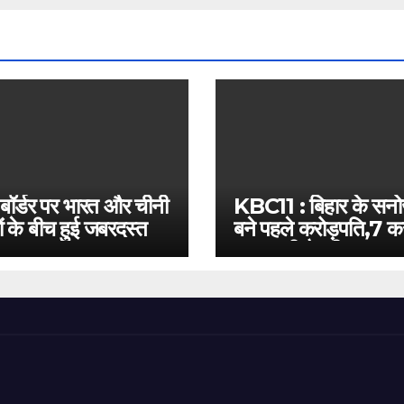
 बॉर्डर पर भारत और चीनी
KBC11 : बिहार के सन
ं के बीच हुई जबरदस्त
बने पहले करोड़पति,7 कर
बस इतनी है दूरी