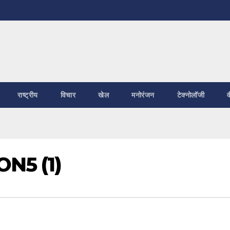
राष्ट्रीय
विचार
खेल
मनोरंजन
टेक्नोलॉजी
व
ON5 (1)