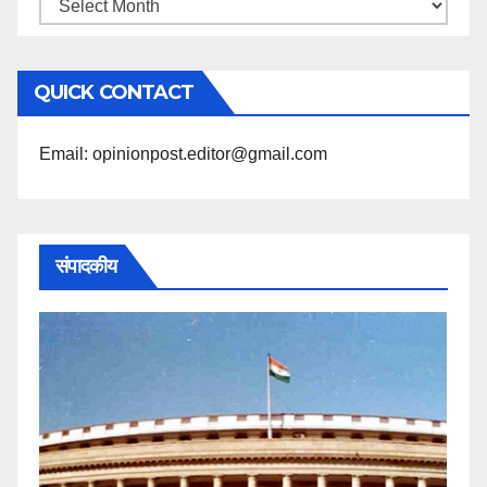
महिने
के
अनुसार
QUICK CONTACT
पढ़ें
Email: opinionpost.editor@gmail.com
संपादकीय