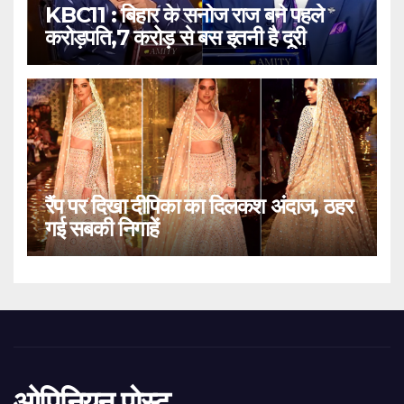
KBC11 : बिहार के सनोज राज बने पहले
करोड़पति,7 करोड़ से बस इतनी है दूरी
रैंप पर दिखा दीपिका का दिलकश अंदाज, ठहर
गई सबकी निगाहें
ओपिनियन पोस्ट