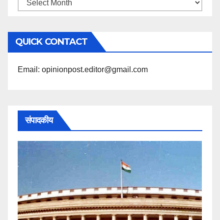
महिने
के
अनुसार
QUICK CONTACT
पढ़ें
Email: opinionpost.editor@gmail.com
संपादकीय