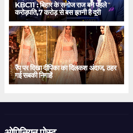
KBC11 : बिहार के सनोज राज बने पहले
करोड़पति,7 करोड़ से बस इतनी है दूरी
रैंप पर दिखा दीपिका का दिलकश अंदाज, ठहर
गई सबकी निगाहें
ओपिनियन पोस्ट