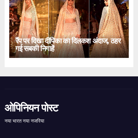
रैंप पर दिखा दीपिका का दिलकश अंदाज, ठहर
गई सबकी निगाहें
ओपिनियन पोस्ट
नया भारत नया नजरिया