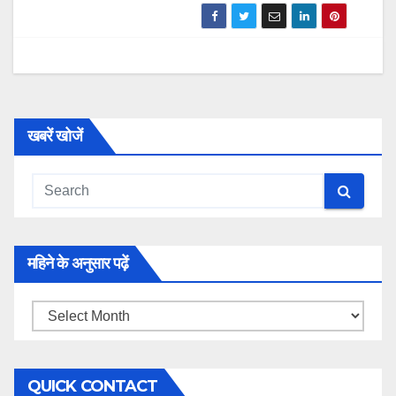
खबरें खोजें
महिने के अनुसार पढ़ें
महिने
के
अनुसार
QUICK CONTACT
पढ़ें