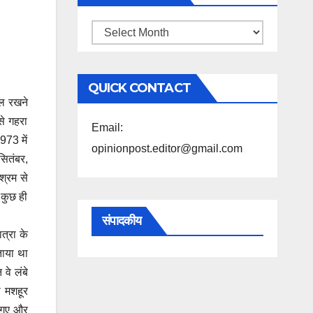
महिने
के
अनुसार
QUICK CONTACT
पढ़ें
पल रखने
से गहरा
Email:
973 में
opinionpost.editor@gmail.com
सितंबर,
श्रम से
 कुछ ही
संपादकीय
त्रा के
ताया था
वे लंबे
ी मशहूर
ो गए और