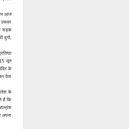
 धाम आज
है उसका
हां सड़क
दुर्गा,
रतिष्ठा
 15 जून
ंदिर के
कर देता
रदेश के
 हैं कि
अपभ्रंश
पर अपना