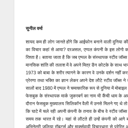
सुनील वर्मा
शायद कम ही लोग जानते होंगे कि आईफोन बनाने वाली दुनिया की म
का विचार कहां से आया? दरअसल, एप्‍पल कंपनी के इस लोगो का उत
रिश्‍ता है। बताया जाता है कि जब एप्पल के संस्थापक स्टीव जॉब्
मानसिक शांति की तलाश में वे अपने मित्र डैन कोटके के साथ भारत
1973 को बाबा के शरीर त्यागने के कारण वे उनके दर्शन नहीं कर 
प्रेरणा तथा भक्ति का ज्ञान लेकर अपने देश लौटे स्‍टीव जॉब्‍
सालों बाद 1980 में एप्‍पल ने चमत्‍कारिक रूप से दुनिया में मो
फेसबुक के संस्‍थापक मार्क जुकरबर्ग का नाम भी कैंची धाम के अरब
दौरान फेसबुक मुख्‍यालय सिलिकॉन वैली में उनसे मिलने गए थे त
कि घाटे में चले रही अपनी कंपनी के तनाव के बीच वे स्‍टीव जॉब्‍
समय तक भारत में रहे। यहां से लौटते ही उन्‍हें कंपनी को आ
अभिनेत्री जूलिया रॉबर्ट्स और मार्क्सवादी विचारधारा से प्रेरित