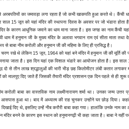
े ऐसे अरबपतियों का जमावड़ा लगा रहता है जो कभी खाकपति हुआ करते थे। कैंची
। हर साल 15 जून को यहां मंदिर की स्थापना दिवस के अवसर पर जो भंडारा होता 
मंदिर के कारण आधुनिक जमाने का धाम माना जाता है। इस जगह का नाम कैंची य
 धाम में हनुमान जी के मुख्‍य मंदिर के अलावा भगवान राम एवं सीता माता तथा देवी 
ख्य रूप से बाबा नीम करोली और हनुमान जी की महिमा के लिए ही प्रसिद्ध है।
ण रखे थे लेकिन 15 जून, 1964 को यहां बने मंदिर में हनुमान जी की मूर्ति की प्
ं मनाया जाता है। इस दिन यहां एक विशाल भंडारे का आयोजन होता है। इस साल
ूद दो से तीन लाख श्रद्धालुओं की भारी भीड़ छह किलोमीटर लंबी कतार लगाकर म
ओं को मालपुए दिए जाते हैं जिसकी तैयारी मंदिर प्रशासन एक दिन पहले से ही शुरू 
ि नीम करोली बाबा का वास्तविक नाम लक्ष्मीनारायण शर्मा था। उनका जन्‍म उत्तर प्
े आसपास हुआ था। बाद में अध्‍यात्‍म की राह चुनकर उन्‍होंने घर छोड़ दिया। कहते
प में दिखाई दिए थे, इसलिए उन्हें नीब करौरी बाबा कहा गया। हालांकि उनके नाम का 
नुमान मंदिर बनने के कारण इस स्थान को हनुमानगढ़ी भी कहा जाता है। बाबा ने यहीं 