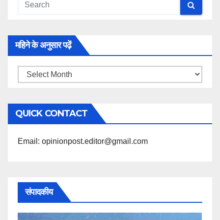
महिने के अनुसार पढ़ें
महिने
के
अनुसार
QUICK CONTACT
पढ़ें
Email: opinionpost.editor@gmail.com
संपादकीय