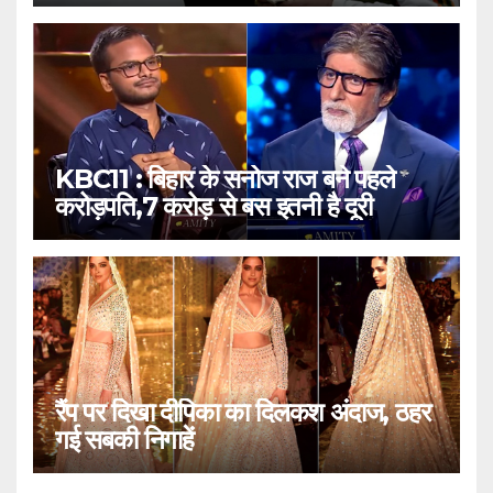
KBC11 : बिहार के सनोज राज बने पहले
करोड़पति,7 करोड़ से बस इतनी है दूरी
रैंप पर दिखा दीपिका का दिलकश अंदाज, ठहर
गई सबकी निगाहें