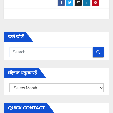
खबरें खोजें
महिने के अनुसार पढ़ें
महिने
के
अनुसार
QUICK CONTACT
पढ़ें