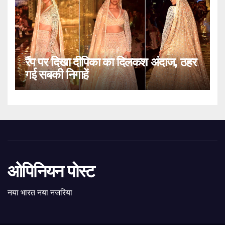
रैंप पर दिखा दीपिका का दिलकश अंदाज, ठहर
गई सबकी निगाहें
ओपिनियन पोस्ट
नया भारत नया नजरिया