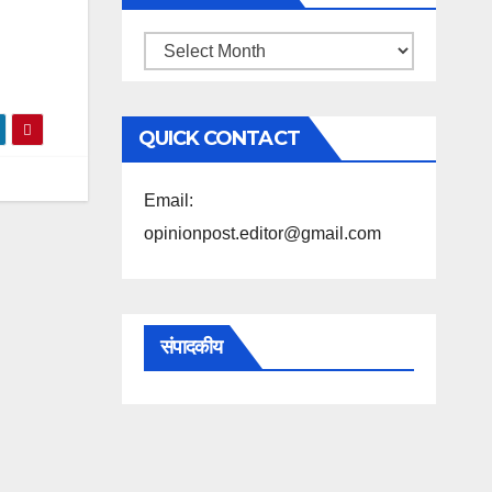
महिने
के
अनुसार
QUICK CONTACT
पढ़ें
Email:
opinionpost.editor@gmail.com
संपादकीय