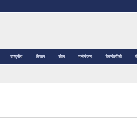
राष्ट्रीय
विचार
खेल
मनोरंजन
टेक्नोलॉजी
व