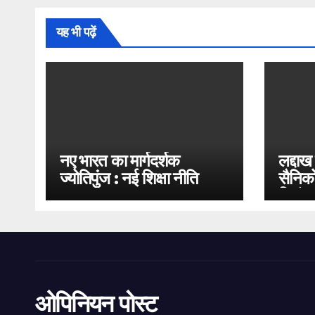
यह भी पढ़ें
नए भारत का मार्गदर्शक
लद्दाख
ज्योतिपुंज : नई शिक्षा नीति
सैनिको
2020
भिड़ंत
ओपिनियन पोस्ट