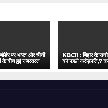
 बॉर्डर पर भारत और चीनी
KBC11 : बिहार के सन
ं के बीच हुई जबरदस्त
बने पहले करोड़पति,7 कर
बस इतनी है दूरी