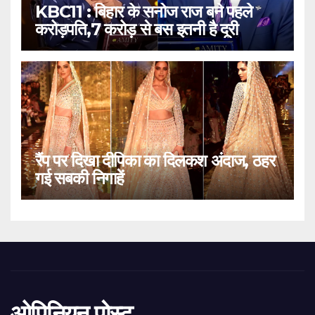
KBC11 : बिहार के सनोज राज बने पहले
करोड़पति,7 करोड़ से बस इतनी है दूरी
रैंप पर दिखा दीपिका का दिलकश अंदाज, ठहर
गई सबकी निगाहें
ओपिनियन पोस्ट