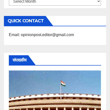
महिने
के
अनुसार
QUICK CONTACT
पढ़ें
Email: opinionpost.editor@gmail.com
संपादकीय