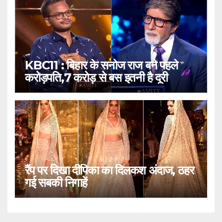
KBC11 : बिहार के सनोज राज बने पहले
करोड़पति,7 करोड़ से बस इतनी है दूरी
रैंप पर दिखा दीपिका का दिलकश अंदाज, ठहर
गई सबकी निगाहें