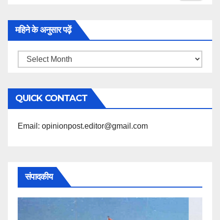
महिने के अनुसार पढ़ें
महिने
के
अनुसार
QUICK CONTACT
पढ़ें
Email: opinionpost.editor@gmail.com
संपादकीय