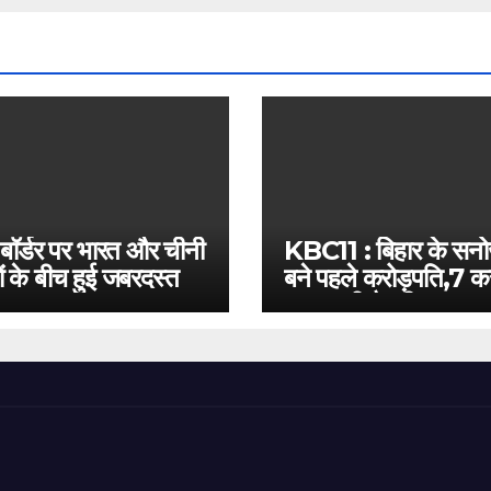
 बॉर्डर पर भारत और चीनी
KBC11 : बिहार के सन
ं के बीच हुई जबरदस्त
बने पहले करोड़पति,7 कर
बस इतनी है दूरी