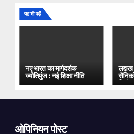
यह भी पढ़ें
नए भारत का मार्गदर्शक
लद्दाख
ज्योतिपुंज : नई शिक्षा नीति
सैनिको
2020
भिड़ंत
ओपिनियन पोस्ट