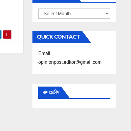
महिने
के
अनुसार
QUICK CONTACT
पढ़ें
Email:
opinionpost.editor@gmail.com
संपादकीय