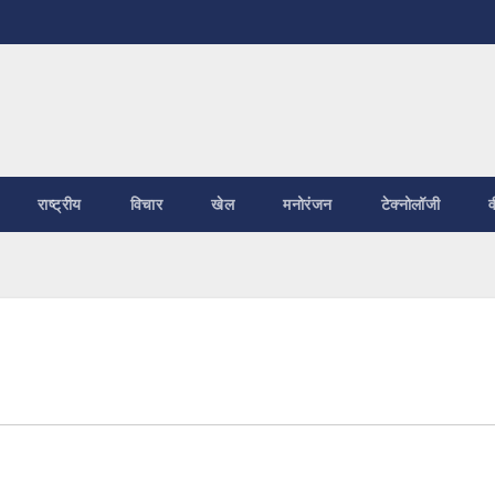
राष्ट्रीय
विचार
खेल
मनोरंजन
टेक्नोलॉजी
व