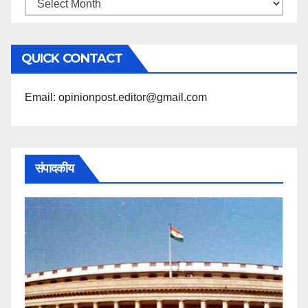
महिने
के
अनुसार
QUICK CONTACT
पढ़ें
Email: opinionpost.editor@gmail.com
संपादकीय