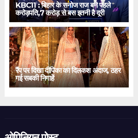
KBC11 : बिहार के सनोज राज बने पहले
करोड़पति,7 करोड़ से बस इतनी है दूरी
रैंप पर दिखा दीपिका का दिलकश अंदाज, ठहर
गई सबकी निगाहें
ओपिनियन पोस्ट