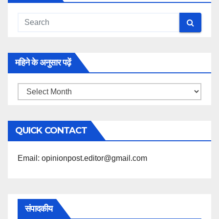
महिने के अनुसार पढ़ें
महिने
के
अनुसार
QUICK CONTACT
पढ़ें
Email: opinionpost.editor@gmail.com
संपादकीय