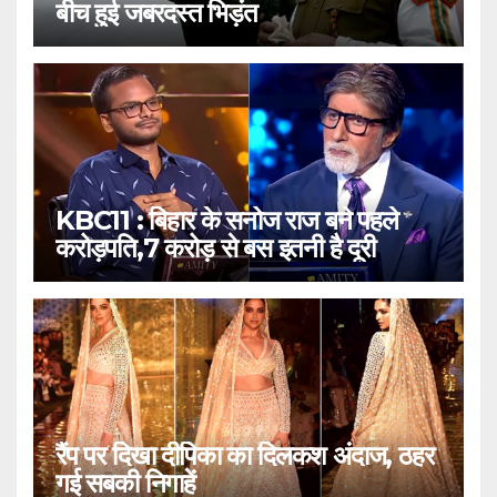
बीच हुई जबरदस्त भिड़ंत
KBC11 : बिहार के सनोज राज बने पहले
करोड़पति,7 करोड़ से बस इतनी है दूरी
रैंप पर दिखा दीपिका का दिलकश अंदाज, ठहर
गई सबकी निगाहें