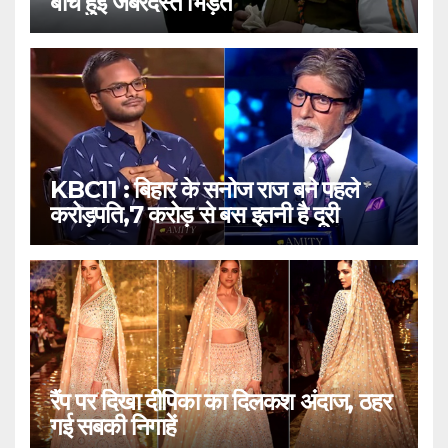
बीच हुई जबरदस्त भिड़ंत
KBC11 : बिहार के सनोज राज बने पहले
करोड़पति,7 करोड़ से बस इतनी है दूरी
रैंप पर दिखा दीपिका का दिलकश अंदाज, ठहर
गई सबकी निगाहें