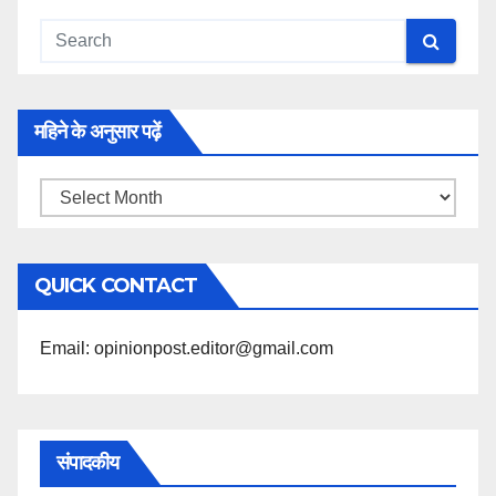
महिने के अनुसार पढ़ें
महिने
के
अनुसार
QUICK CONTACT
पढ़ें
Email: opinionpost.editor@gmail.com
संपादकीय