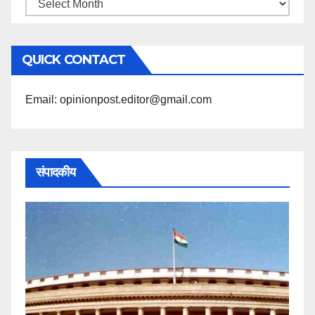
महिने
के
अनुसार
QUICK CONTACT
पढ़ें
Email: opinionpost.editor@gmail.com
संपादकीय