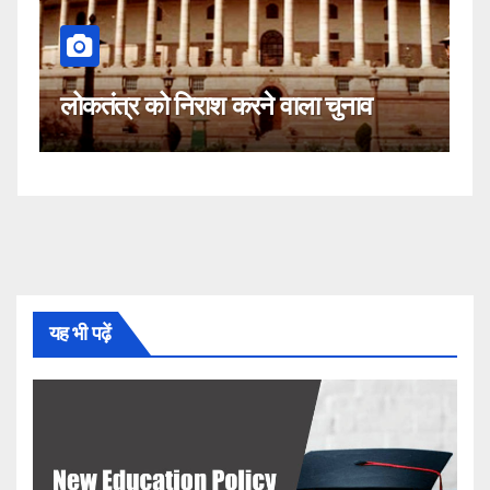
कहीं यह सीजेआई के खिलाफ साजिश 
ला चुनाव
नहीं!
यह भी पढ़ें