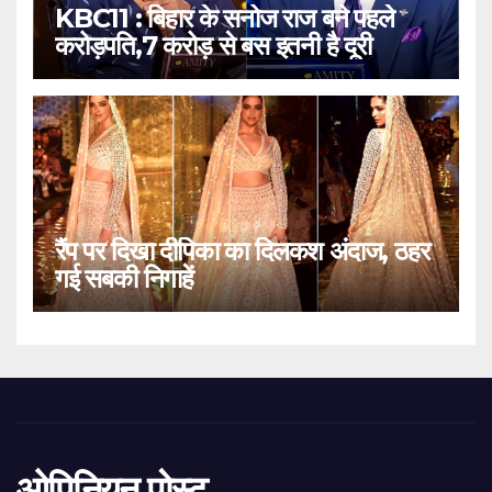
KBC11 : बिहार के सनोज राज बने पहले
करोड़पति,7 करोड़ से बस इतनी है दूरी
रैंप पर दिखा दीपिका का दिलकश अंदाज, ठहर
गई सबकी निगाहें
ओपिनियन पोस्ट