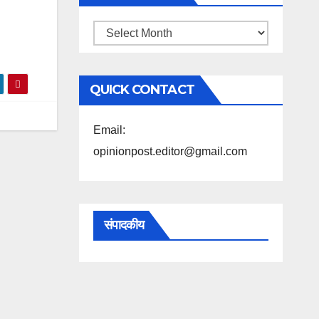
महिने
के
अनुसार
QUICK CONTACT
पढ़ें
Email:
opinionpost.editor@gmail.com
संपादकीय