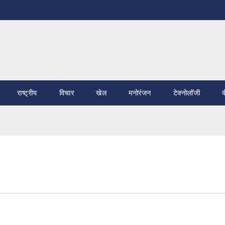
राष्ट्रीय
विचार
खेल
मनोरंजन
टेक्नोलॉजी
व