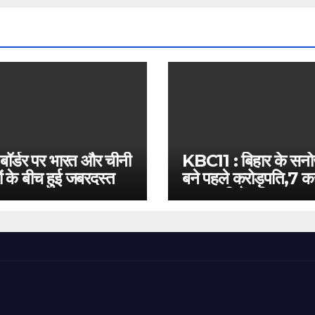
 बॉर्डर पर भारत और चीनी
KBC11 : बिहार के सन
ं के बीच हुई जबरदस्त
बने पहले करोड़पति,7 कर
बस इतनी है दूरी