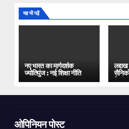
यह भी पढ़ें
नए भारत का मार्गदर्शक
लद्दाख
ज्योतिपुंज : नई शिक्षा नीति
सैनिको
2020
भिड़ंत
ओपिनियन पोस्ट