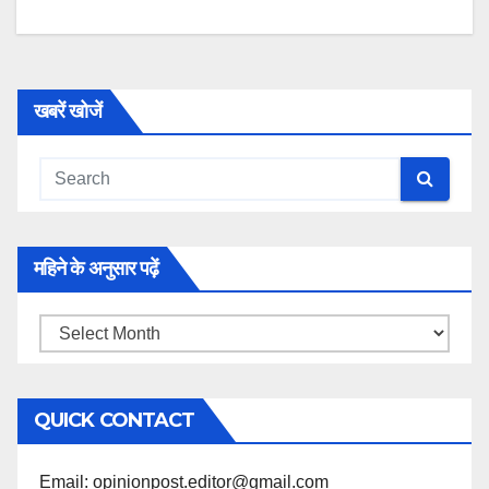
खबरें खोजें
महिने के अनुसार पढ़ें
महिने
के
अनुसार
QUICK CONTACT
पढ़ें
Email: opinionpost.editor@gmail.com