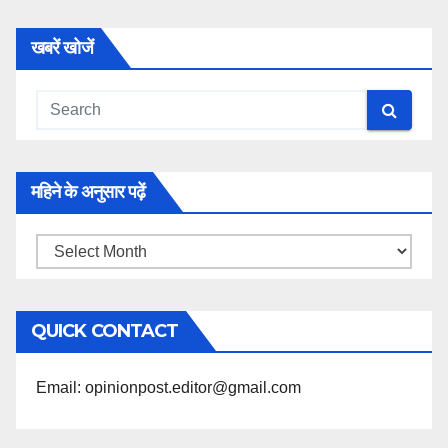
खबरें खोजें
महिने के अनुसार पढ़ें
महिने
के
अनुसार
QUICK CONTACT
पढ़ें
Email: opinionpost.editor@gmail.com