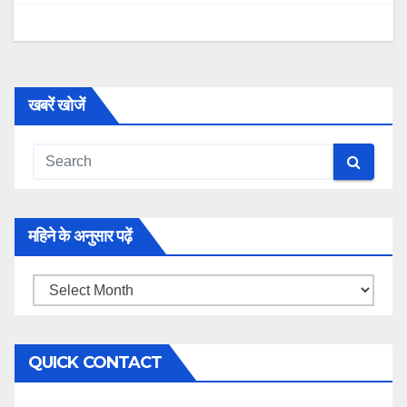
खबरें खोजें
महिने के अनुसार पढ़ें
महिने
के
अनुसार
QUICK CONTACT
पढ़ें