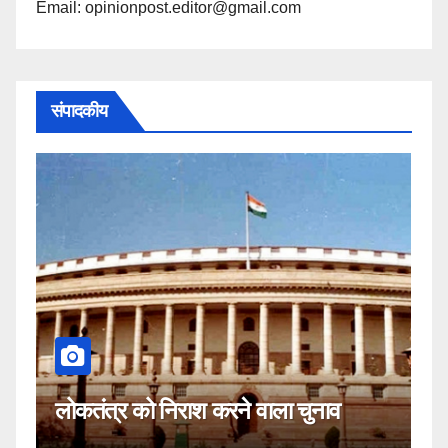
Email: opinionpost.editor@gmail.com
संपादकीय
क
लोकतंत्र को निराश करने वाला चुनाव
नह