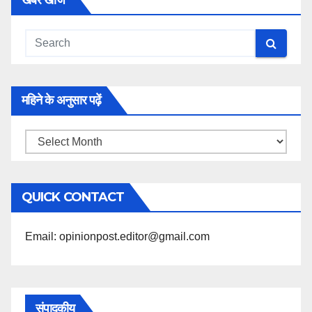
खबरें खोजें
महिने के अनुसार पढ़ें
महिने
के
अनुसार
QUICK CONTACT
पढ़ें
Email: opinionpost.editor@gmail.com
संपादकीय