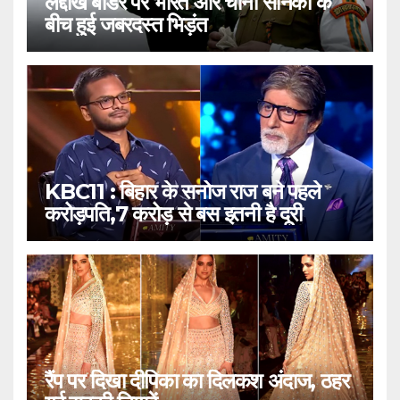
लद्दाख बॉर्डर पर भारत और चीनी सैनिकों के
बीच हुई जबरदस्त भिड़ंत
KBC11 : बिहार के सनोज राज बने पहले
करोड़पति,7 करोड़ से बस इतनी है दूरी
रैंप पर दिखा दीपिका का दिलकश अंदाज, ठहर