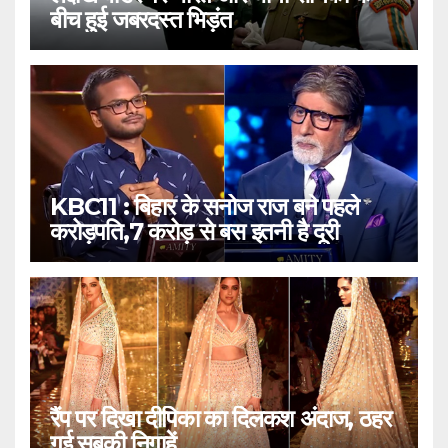
बीच हुई जबरदस्त भिड़ंत
KBC11 : बिहार के सनोज राज बने पहले
करोड़पति,7 करोड़ से बस इतनी है दूरी
रैंप पर दिखा दीपिका का दिलकश अंदाज, ठहर
गई सबकी निगाहें