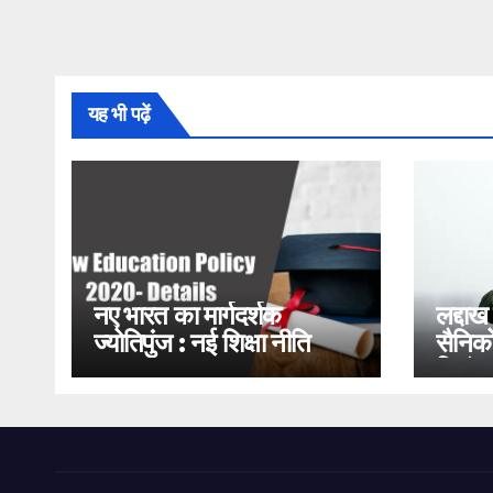
यह भी पढ़ें
नए भारत का मार्गदर्शक
लद्दाख
ज्योतिपुंज : नई शिक्षा नीति
सैनिको
2020
भिड़ंत