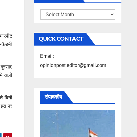
महिने
के
अनुसार
 मारपीट
QUICK CONTACT
पढ़ें
 अकैडमी
Email:
opinionpost.editor@gmail.com
गुस्साए
में खली
संपादकीय
े दिनों
े इस पर