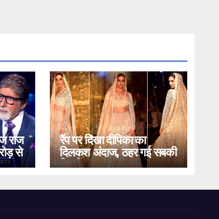
ोज राज
रैंप पर दिखा दीपिका का
ोड़ से
दिलकश अंदाज, ठहर गई सबकी
निगाहें