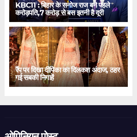
KBC11 : बिहार के सनोज राज बने पहले
करोड़पति,7 करोड़ से बस इतनी है दूरी
रैंप पर दिखा दीपिका का दिलकश अंदाज, ठहर
गई सबकी निगाहें
ओपिनियन पोस्ट