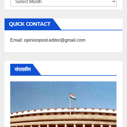
महिने
के
अनुसार
QUICK CONTACT
पढ़ें
Email: opinionpost.editor@gmail.com
संपादकीय