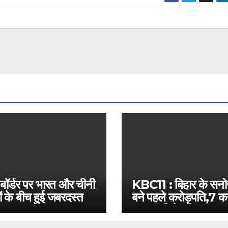
 बॉर्डर पर भारत और चीनी
KBC11 : बिहार के सन
ं के बीच हुई जबरदस्त
बने पहले करोड़पति,7 कर
बस इतनी है दूरी