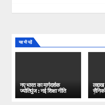
यह भी पढ़ें
नए भारत का मार्गदर्शक
लद्दाख
ज्योतिपुंज : नई शिक्षा नीति
सैनिको
2020
भिड़ंत