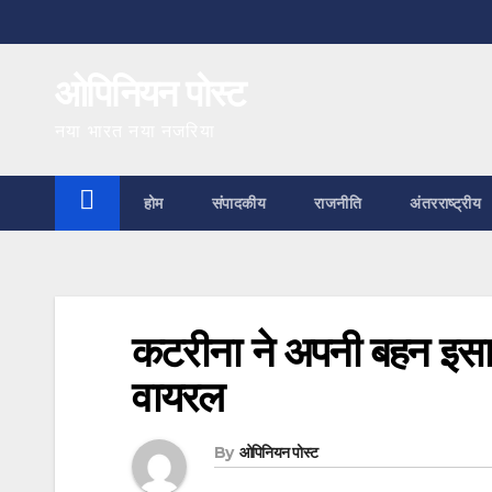
Skip
to
ओपिनियन पोस्ट
content
नया भारत नया नजरिया
होम
संपादकीय
राजनीति
अंतरराष्ट्रीय
कटरीना ने अपनी बहन इसा
वायरल
By
ओपिनियन पोस्ट