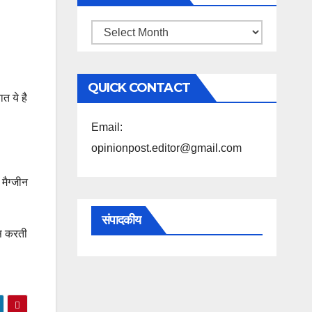
महिने
के
अनुसार
QUICK CONTACT
पढ़ें
त ये है
Email:
opinionpost.editor@gmail.com
मैग्जीन
संपादकीय
ांस करती