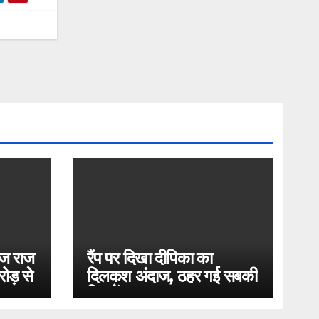
ोज राज
रैंप पर दिखा दीपिका का
ोड़ से
दिलकश अंदाज, ठहर गई सबकी
निगाहें