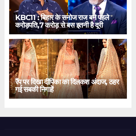
KBC11 : बिहार के सनोज राज बने पहले
करोड़पति,7 करोड़ से बस इतनी है दूरी
रैंप पर दिखा दीपिका का दिलकश अंदाज, ठहर
गई सबकी निगाहें